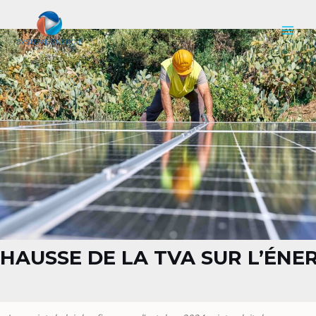
Aller
Navigation
MAI
au
de
MEN
contenu
l’article
HAUSSE DE LA TVA SUR L’ÉN