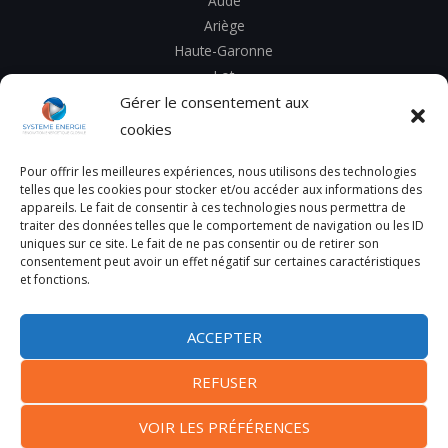
Aude
Ariège
Haute-Garonne
Lot
Tarn
Gérer le consentement aux
Tarn et Garonne
cookies
Pour offrir les meilleures expériences, nous utilisons des technologies
telles que les cookies pour stocker et/ou accéder aux informations des
appareils. Le fait de consentir à ces technologies nous permettra de
traiter des données telles que le comportement de navigation ou les ID
Copyright © 2026 SYSTEME ENERGIE
uniques sur ce site. Le fait de ne pas consentir ou de retirer son
Mentions Légales
consentement peut avoir un effet négatif sur certaines caractéristiques
et fonctions.
Nos partenaires
ACCEPTER
Besoin d'un audit énergétique ?
Contactez LCK ENERGIE.
Rénovation globale ?
Contactez O SUR MESURE
REFUSER
VOIR LES PRÉFÉRENCES