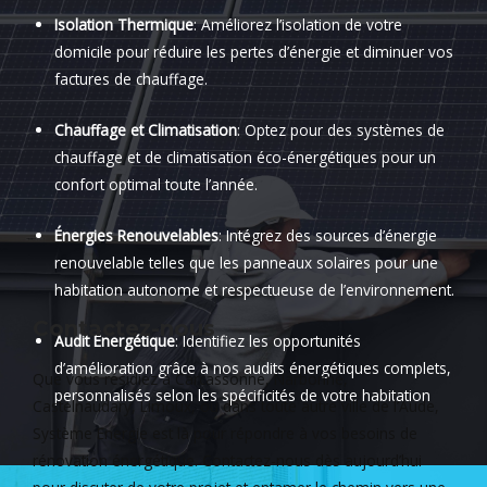
Isolation Thermique
: Améliorez l’isolation de votre
domicile pour réduire les pertes d’énergie et diminuer vos
factures de chauffage.
Chauffage et Climatisation
: Optez pour des systèmes de
chauffage et de climatisation éco-énergétiques pour un
confort optimal toute l’année.
Énergies Renouvelables
: Intégrez des sources d’énergie
renouvelable telles que les panneaux solaires pour une
habitation autonome et respectueuse de l’environnement.
Contactez-nous
Audit Énergétique
: Identifiez les opportunités
d’amélioration grâce à nos audits énergétiques complets,
Que vous résidiez à Carcassonne, Narbonne,
personnalisés selon les spécificités de votre habitation
Castelnaudary, Limoux, ou dans toute autre ville de l’Aude,
Système Energie est là pour répondre à vos besoins de
rénovation énergétique. Contactez-nous dès aujourd’hui