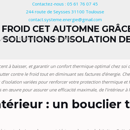
Contactez-nous : 05 61 76 07 45
244 route de Seysses 31100 Toulouse
contact.systeme.energie@gmail.com
 FROID CET AUTOMNE GRÂC
S SOLUTIONS D’ISOLATION D
Aides et financements
Actualités
nt à baisser, et garantir un confort thermique optimal chez soi 
tter contre le froid tout en diminuant ses factures d’énergie. Che
d’isolation variées pour renforcer votre protection thermique et
 en œuvre pour assurer une efficacité maximale, de l’intérieur à l
’intérieur : un bouclie