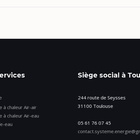
ervices
Siège social à To
e
244 route de Seysses
31100 Toulouse
à chaleur Air-air
 à chaleur Air-eau
05 61 76 07 45
fe-eau
contact.systeme.energie@g