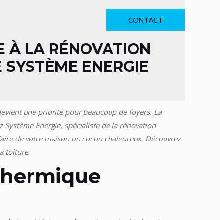
CONTACT
E À LA RÉNOVATION
E SYSTÈME ENERGIE
devient une priorité pour beaucoup de foyers. La
z Système Energie, spécialiste de la rénovation
 faire de votre maison un cocon chaleureux. Découvrez
a toiture.
r thermique